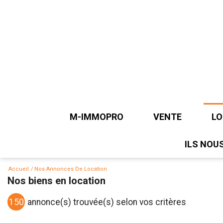
M-IMMOPRO
VENTE
L
ILS NOU
LOCAUX D'ACTIVI
L
BUREAUX
B
Accueil
Nos Annonces De Location
Nos biens en location
MURS COMMERCI
150
annonce(s) trouvée(s) selon vos critères
TERRAINS
T