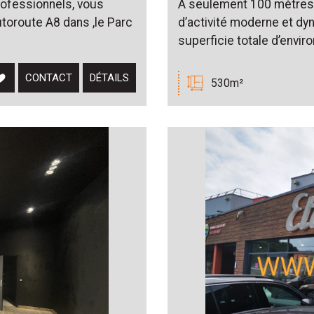
ofessionnels, vous
À seulement 100 mètres d
autoroute A8 dans ,le Parc
d’activité moderne et d
superficie totale d’enviro
CONTACT
DÉTAILS
530m²