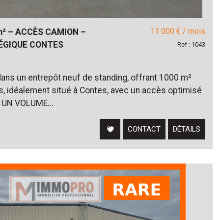
11 000 € / mois
m² – ACCÈS CAMION –
GIQUE CONTES
Ref : 1043
 dans un entrepôt neuf de standing, offrant 1000 m²
s, idéalement situé à Contes, avec un accès optimisé
s. UN VOLUME...
CONTACT
DÉTAILS