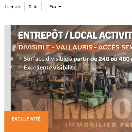
Trier par
DROIT AU BAIL
D
Date
Prix
LOCATION IMMOBILIER PROFESSIONNEL
Critères supplémentaires
Piscine
Parking
Terrasse
EXCLUSIVITÉ