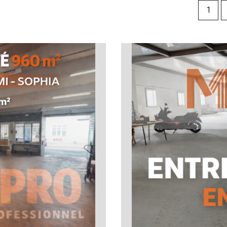
1
ROIT AU BAIL
5KM
10KM
25KM