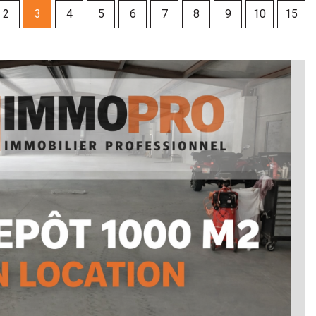
2
3
4
5
6
7
8
9
10
15
Rechercher
+ de critéres
+