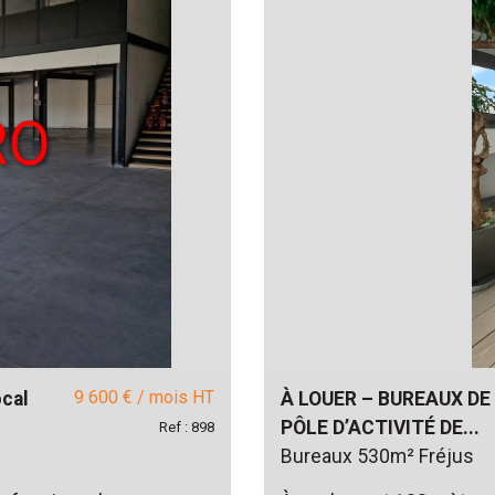
9 600 € / mois
HT
cal
À LOUER – BUREAUX DE
PÔLE D’ACTIVITÉ DE...
Ref : 898
Bureaux 530m² Fréjus