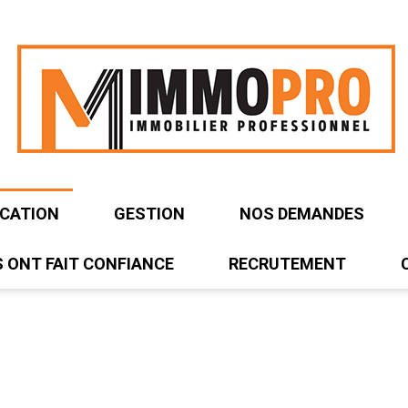
OCATION
GESTION
NOS DEMANDES
S ONT FAIT CONFIANCE
RECRUTEMENT
TÉS / ENTREPÔT
OCAUX D'ACTIVITÉS / ENTREPÔT
UREAUX
AUX
MURS COMMERCIAUX
ERRAINS