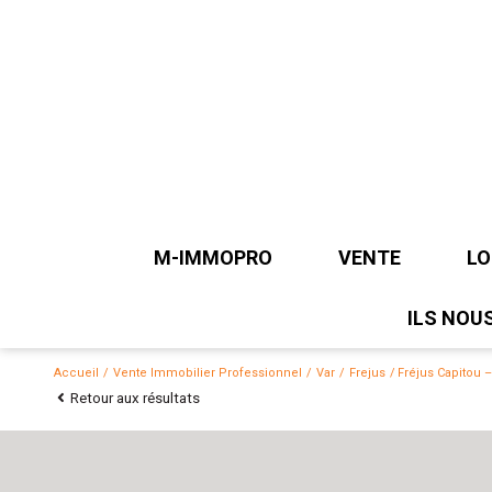
M-IMMOPRO
VENTE
L
ILS NOU
LOCAUX D'ACTIVI
L
BUREAUX
B
Accueil
Vente Immobilier Professionnel
Var
Frejus
Fréjus Capitou 
Retour aux résultats
MURS COMMERCI
TERRAINS
T