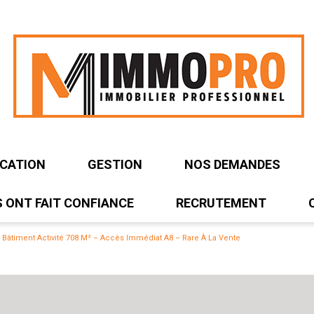
OCATION
GESTION
NOS DEMANDES
S ONT FAIT CONFIANCE
RECRUTEMENT
TÉS / ENTREPÔT
OCAUX D'ACTIVITÉS / ENTREPÔT
UREAUX
– Bâtiment Activité 708 M² – Accès Immédiat A8 – Rare À La Vente
AUX
MURS COMMERCIAUX
ERRAINS