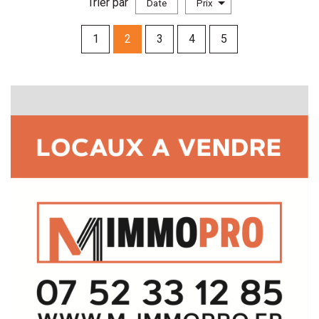
Trier par
Date
Prix
VENTE IMMOBILIER PROFESSIONNEL
1
2
3
4
5
Rechercher
+ de critéres
+
5KM
10KM
25KM
Critères supplémentaires