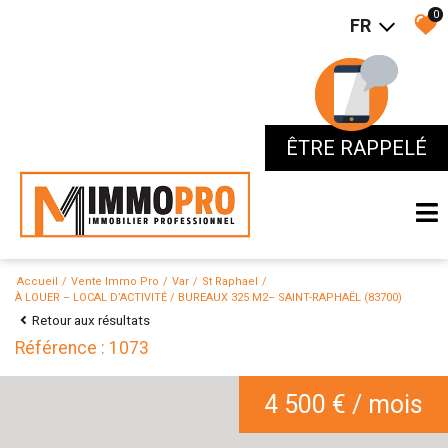
0
FR
ÊTRE RAPPELÉ
ÊTRE RAPPELÉ
Accueil
Vente Immo Pro
Var
St Raphael
À LOUER – LOCAL D’ACTIVITÉ / BUREAUX 325 M2– SAINT-RAPHAËL (83700)
Retour aux résultats
Référence : 1073
4 500 € / mois