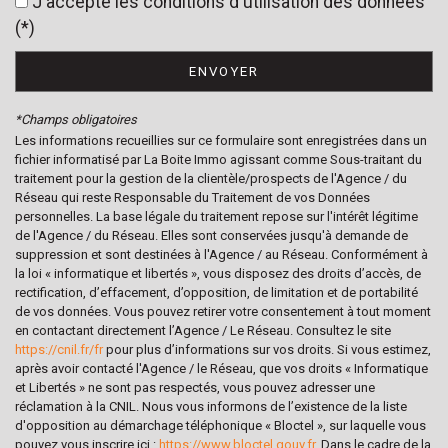
J'accepte les conditions d'utilisation des données
École maternelle
(*)
École primaire
ENVOYER
Enseignement supérieur
*Champs obligatoires
Lycée
Les informations recueillies sur ce formulaire sont enregistrées dans un
fichier informatisé par La Boite Immo agissant comme Sous-traitant du
Bureau de poste
traitement pour la gestion de la clientèle/prospects de l'Agence / du
Réseau qui reste Responsable du Traitement de vos Données
statistiques
personnelles. La base légale du traitement repose sur l'intérêt légitime
de l'Agence / du Réseau. Elles sont conservées jusqu'à demande de
suppression et sont destinées à l'Agence / au Réseau. Conformément à
Nombre d'habitants
34 114
la loi « informatique et libertés », vous disposez des droits d’accès, de
rectification, d’effacement, d’opposition, de limitation et de portabilité
Propriétaires (vs. locataires)
63,55 %
de vos données. Vous pouvez retirer votre consentement à tout moment
en contactant directement l’Agence / Le Réseau. Consultez le site
Taxe habitation
10,97 %
https://cnil.fr/fr
pour plus d’informations sur vos droits. Si vous estimez,
Taxe foncière
15,80 %
après avoir contacté l'Agence / le Réseau, que vos droits « Informatique
et Libertés » ne sont pas respectés, vous pouvez adresser une
Habitants de moins de 25 ans
19,82 %
réclamation à la CNIL. Nous vous informons de l’existence de la liste
d'opposition au démarchage téléphonique « Bloctel », sur laquelle vous
Habitants de 25 à 55 ans
29,60 %
pouvez vous inscrire ici :
https://www.bloctel.gouv.fr
. Dans le cadre de la