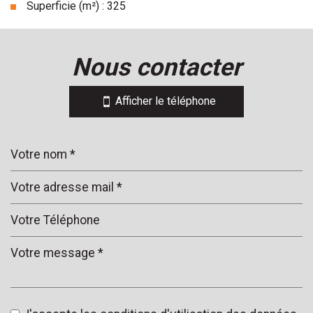
Superficie (m²) : 325
la ville de saint-raphaël (83700)
nous contacter
+
−
Afficher le téléphone
Leaflet
|
©
Jawg
Maps
|
© OpenStreetMap
Collège