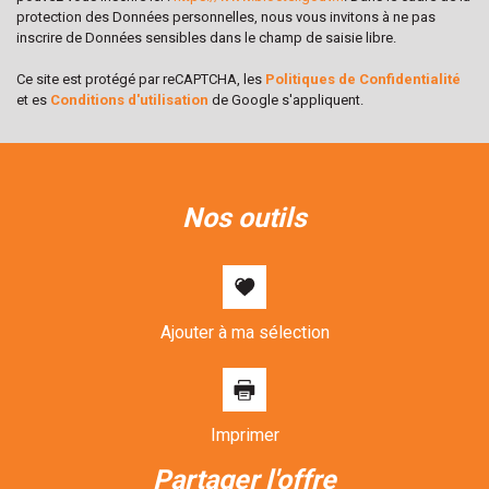
protection des Données personnelles, nous vous invitons à ne pas
Habitants de plus de 55 ans
50,58 %
inscrire de Données sensibles dans le champ de saisie libre.
Nombre d'enfants par famille
0,59
Ce site est protégé par reCAPTCHA, les
Politiques de Confidentialité
Familles sans enfant
63,83 %
et es
Conditions d'utilisation
de Google s'appliquent.
Familles avec 1 ou 2 enfants
1,42 %
Maisons
33,13 %
Appartements
66,87 %
nos outils
Familles avec 3 enfants
4,25 %
Ajouter à ma sélection
Imprimer
partager l'offre