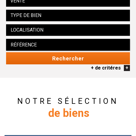
VENTE
Rechercher
+ de critéres
+
5KM
10KM
25KM
NOTRE SÉLECTION
de biens
Critères supplémentaires