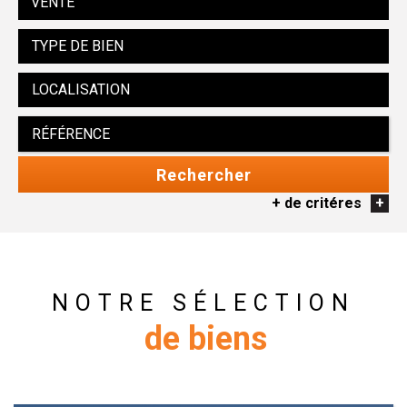
VENTE
Rechercher
+ de critéres
+
5KM
10KM
25KM
NOTRE SÉLECTION
de biens
Critères supplémentaires