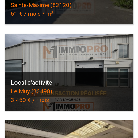
Sainte-Maxime (83120)
51 € / mois / m²
Local d'activite
Le Muy (83490)
3 450 € / mois