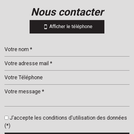
nous contacter
+
−
Afficher le téléphone
Leaflet
|
©
Jawg
Maps
|
© OpenStreetMap
Collège
J'accepte les conditions d'utilisation des données
École maternelle
(*)
École primaire