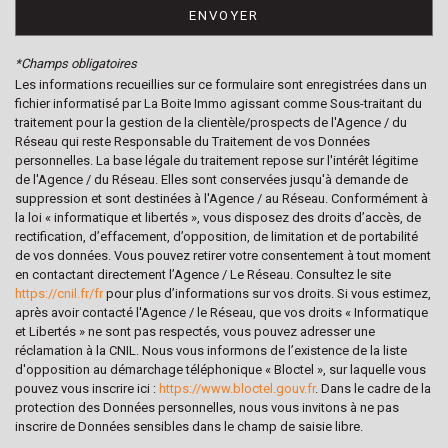
ENVOYER
Bureau de poste
*Champs obligatoires
statistiques
Les informations recueillies sur ce formulaire sont enregistrées dans un
fichier informatisé par La Boite Immo agissant comme Sous-traitant du
traitement pour la gestion de la clientèle/prospects de l'Agence / du
Nous n'avons pas pu déterminer de statistiques pour
Réseau qui reste Responsable du Traitement de vos Données
%
cette ville
personnelles. La base légale du traitement repose sur l'intérêt légitime
de l'Agence / du Réseau. Elles sont conservées jusqu'à demande de
suppression et sont destinées à l'Agence / au Réseau. Conformément à
la loi « informatique et libertés », vous disposez des droits d’accès, de
rectification, d’effacement, d’opposition, de limitation et de portabilité
de vos données. Vous pouvez retirer votre consentement à tout moment
en contactant directement l’Agence / Le Réseau. Consultez le site
https://cnil.fr/fr
pour plus d’informations sur vos droits. Si vous estimez,
après avoir contacté l'Agence / le Réseau, que vos droits « Informatique
et Libertés » ne sont pas respectés, vous pouvez adresser une
réclamation à la CNIL. Nous vous informons de l’existence de la liste
d'opposition au démarchage téléphonique « Bloctel », sur laquelle vous
pouvez vous inscrire ici :
https://www.bloctel.gouv.fr
. Dans le cadre de la
protection des Données personnelles, nous vous invitons à ne pas
inscrire de Données sensibles dans le champ de saisie libre.