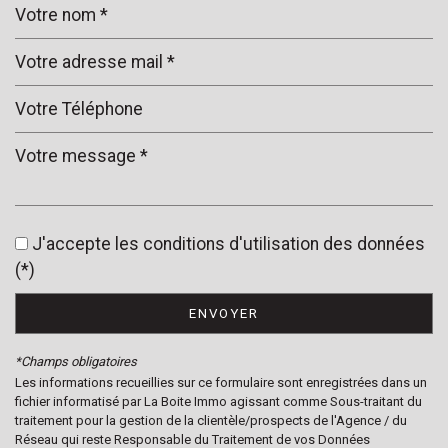
Leaflet
|
©
Jawg
Maps
|
© OpenStreetMap
statistiques
J'accepte les conditions d'utilisation des données
(*)
Nombre d'habitants
3 225
Propriétaires (vs. locataires)
82,46 %
ENVOYER
Taxe habitation
9,71 %
*Champs obligatoires
Taxe foncière
7,29 %
Les informations recueillies sur ce formulaire sont enregistrées dans un
fichier informatisé par La Boite Immo agissant comme Sous-traitant du
Habitants de moins de 25 ans
27,67 %
traitement pour la gestion de la clientèle/prospects de l'Agence / du
Habitants de 25 à 55 ans
36,97 %
Réseau qui reste Responsable du Traitement de vos Données