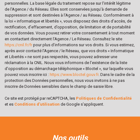
personnelles. La base légale du traitement repose sur l'intérêt légitime
Habitants de plus de 55 ans
35,36 %
de l'Agence / du Réseau. Elles sont conservées jusqu'à demande de
suppression et sont destinées à l'Agence / au Réseau. Conformément à
Nombre d'enfants par famille
0,86
la loi « informatique et libertés », vous disposez des droits d’accès, de
Familles sans enfant
50,58 %
rectification, d’effacement, d’opposition, de limitation et de portabilité
de vos données. Vous pouvez retirer votre consentement à tout moment
Familles avec 1 ou 2 enfants
42,91 %
en contactant directement l’Agence / Le Réseau. Consultez le site
https://cnil.fr/fr
pour plus d’informations sur vos droits. Si vous estimez,
Maisons
92,66 %
après avoir contacté l'Agence / le Réseau, que vos droits « Informatique
Appartements
7,34 %
et Libertés » ne sont pas respectés, vous pouvez adresser une
réclamation à la CNIL. Nous vous informons de l’existence de la liste
Familles avec 3 enfants
5,34 %
d'opposition au démarchage téléphonique « Bloctel », sur laquelle vous
pouvez vous inscrire ici :
https://www.bloctel.gouv.fr
. Dans le cadre de la
protection des Données personnelles, nous vous invitons à ne pas
inscrire de Données sensibles dans le champ de saisie libre.
Ce site est protégé par reCAPTCHA, les
Politiques de Confidentialité
et es
Conditions d'utilisation
de Google s'appliquent.
nos outils