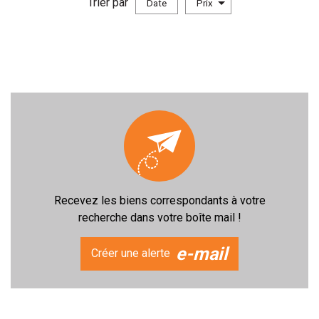
Trier par
Date
Prix
LOCATION IMMOBILIER PROFESSIONNEL
Rechercher
+ de critéres
+
Recevez les biens correspondants à votre
recherche dans votre boîte mail !
5KM
10KM
25KM
e-mail
Créer une alerte
Critères supplémentaires