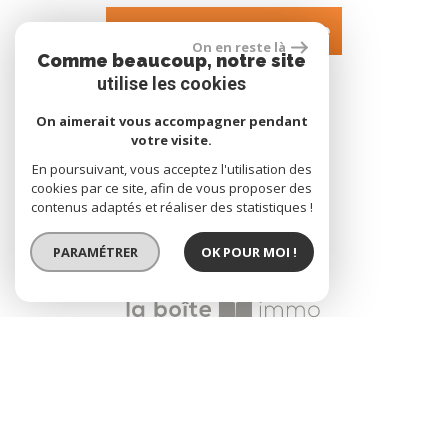
Espace propriétaire
On en reste là
Comme beaucoup, notre site
utilise les cookies
NOUS SUIVRE SUR
On aimerait vous accompagner pendant
votre visite.
En poursuivant, vous acceptez l'utilisation des
cookies par ce site, afin de vous proposer des
contenus adaptés et réaliser des statistiques !
PARAMÉTRER
OK POUR MOI !
site réalisé par
© 2026 | Tous droits réservés | Traduction powered by Google
Plan du site
Mentions légales
Nos honoraires
Liens
Admin
Politique RGPD