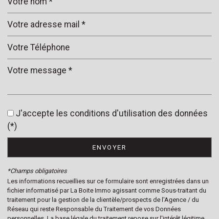
Leaflet
|
©
Jawg
Maps
|
© OpenStreetMap
École maternelle
J'accepte les conditions d'utilisation des données
École primaire
(*)
Lycée
ENVOYER
Gare ferroviaire
*Champs obligatoires
statistiques
Les informations recueillies sur ce formulaire sont enregistrées dans un
fichier informatisé par La Boite Immo agissant comme Sous-traitant du
traitement pour la gestion de la clientèle/prospects de l'Agence / du
Nombre d'habitants
14 815
Réseau qui reste Responsable du Traitement de vos Données
personnelles. La base légale du traitement repose sur l'intérêt légitime