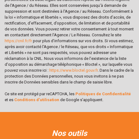
Propriétaires (vs. locataires)
62,06 %
de l'Agence / du Réseau. Elles sont conservées jusqu'à demande de
suppression et sont destinées à l'Agence / au Réseau. Conformément à
Taxe habitation
10,17 %
la loi « informatique et libertés », vous disposez des droits d’accès, de
Taxe foncière
10,65 %
rectification, d’effacement, d’opposition, de limitation et de portabilité
de vos données. Vous pouvez retirer votre consentement à tout moment
Habitants de moins de 25 ans
26,90 %
en contactant directement l’Agence / Le Réseau. Consultez le site
https://cnil.fr/fr
pour plus d’informations sur vos droits. Si vous estimez,
Habitants de 25 à 55 ans
42,10 %
après avoir contacté l'Agence / le Réseau, que vos droits « Informatique
Habitants de plus de 55 ans
31 %
et Libertés » ne sont pas respectés, vous pouvez adresser une
réclamation à la CNIL. Nous vous informons de l’existence de la liste
Nombre d'enfants par famille
0,83
d'opposition au démarchage téléphonique « Bloctel », sur laquelle vous
pouvez vous inscrire ici :
https://www.bloctel.gouv.fr
. Dans le cadre de la
Familles sans enfant
48,35 %
protection des Données personnelles, nous vous invitons à ne pas
Familles avec 1 ou 2 enfants
0,93 %
inscrire de Données sensibles dans le champ de saisie libre.
Maisons
31,87 %
Ce site est protégé par reCAPTCHA, les
Politiques de Confidentialité
et es
Conditions d'utilisation
de Google s'appliquent.
Appartements
68,13 %
Familles avec 3 enfants
4,47 %
nos outils